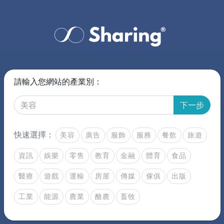
請輸入您網站的產業別：
下一步
快速選擇：
美容
廣告
服飾
服務
餐飲
旅遊
資訊
娛樂
零售
教育
金融
體育
食品
醫療
遊戲
運輸
房屋
傳媒
傢俱
出版
工業
能源
農業
酪農
畜牧